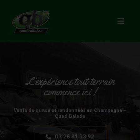
Skip
to
Toggle
content
Naviga
Accueil
Notre univers
L’expérience tout-terrain
Nos occasions
commence ici !
Contact
Vente de quads et randonnées en Champagne –
Quad Balade
03 26 81 33 92